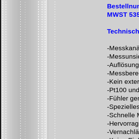
Bestellnu
MWST 535
Technisch
-
Messkanäl
-
Messunsic
-
Auflösung
-
Messberei
-
Kein exte
-
Pt100 und
-
Fühler g
-
Spezielle
-
Schnelle 
-
Hervorrag
-
Vernachlä