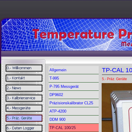
TP-CAL 10
Allgemein
T-995
5.- Präz. Geräte
P-795 Messgerät
DP9602
Präzisionskalibrator CL25
ATP-4200
DDM 900
TP-CAL 100/25