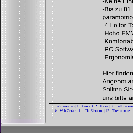
-
Keine Ein
-
Bis zu 81
parametrie
-
4-
Leiter-
T
-
Hohe EM
-
Komfortab
-
PC-
Softwa
-
Ergonomi
Hier finde
Angebot a
Sollten Si
uns bitte a
0.- Willkommen
|
1.- Kontakt
|
2.- News
|
3.- Kalibrierser
10.- Web Geräte
|
11.- Th. Elemente
|
12.- Thermometer