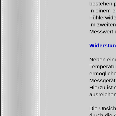
bestehen p
In einem e
Fühlerwid
Im zweiten
Messwert 
Widersta
Neben eine
Temperatu
ermöglich
Messgerät 
Hierzu ist
ausreichen
Die Unsic
durch die 