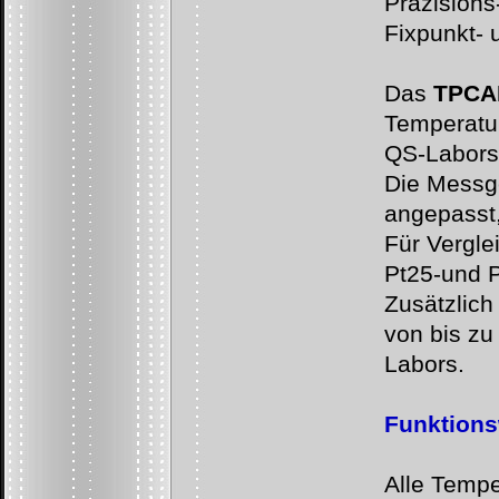
Präzisions
Fixpunkt-
u
Das
TPCA
Temperatu
QS-
Labors 
Die Messge
angepasst,
Für Vergle
Pt25-
und 
Zusätzlich
von bis zu
Labors.
Funktions
Alle Tempe