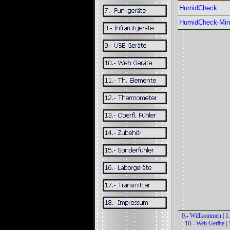
HumidCheck
HumidCheck-Min
0.- Willkommen
|
1
10.- Web Geräte
|