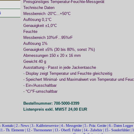
Preisgünstiges Temperatur-
Feuchte-
Messgerät
Technische Daten
i
Messbereich -
20°C...+50°C
Auflösung 0,1°C
Genauigkeit ±1,0°C
Feuchte
Messbereich 10%rF...95%rF
Auflösung 1%
Genauigkeit ±5% (30 bis 80%, sonst 7%)
Abmessungen 150 x 20 x 16 mm
Gewicht 40 g
Ausstattung -
Passt in jede Jackentasche
-
Display zeigt Temperatur und Feuchte gleichzeitig
-
Speichert Minimal-
und Maximalwert von Temperatur und Feuc
-
Ein-
/Ausschaltbar
-
°C/°F-
umschaltbar
Bestellnummer: 700-
5000-
0399
Listenpreis exkl. MWST 24,00 EUR
.- Kontakt
|
2.- News
|
3.- Kalibrierservice
|
4.- Messgeräte
|
5.- Präz. Geräte
|
6.- Daten Logger
11.- Th. Elemente
|
12.- Thermometer
|
13.- Oberfl. Fühler
|
14.- Zubehör
|
15.- Sonderfühler
|
1