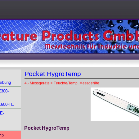
Pocket HygroTemp
eibung
4.- Messgeräte > Feuchte/Temp. Messgeräte
300-
600-TE
E-
Pocket HygroTemp
mp