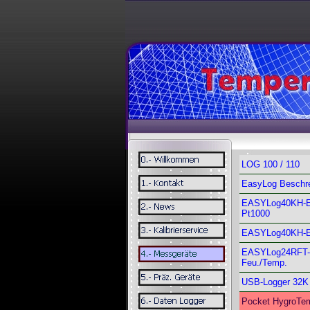
LOG 100 / 110
EasyLog Beschr
EASYLog40KH-E
Pt1000
EASYLog40KH-E
EASYLog24RFT-
Feu./Temp.
USB-Logger 32K
Pocket HygroTe