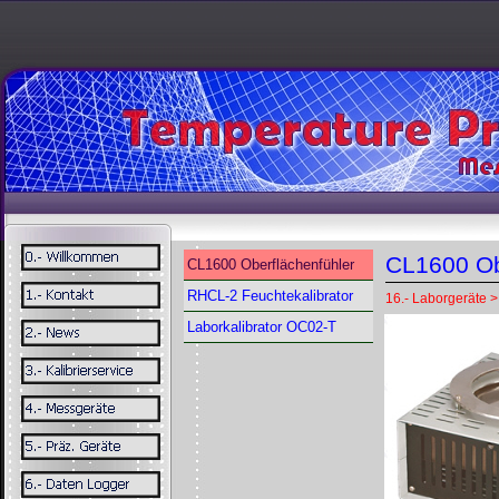
CL1600 Ob
CL1600 Oberflächenfühler
RHCL-2 Feuchtekalibrator
16.- Laborgeräte >
Laborkalibrator OC02-T