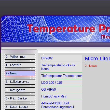
Micro-Lit
DP9602
Tieftemperaturbrücke 8-
2.- News
Kanal
Tieftemperatur Thermometer
LOG 100 / 110
OS-VIR50
HumidCheck-Mini
4-Kanal-Pt100 USB
Datenerfassungsmodul