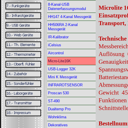
8-Kanal-USB
Microlite 
Datenerfassungsmodul
Einsatzpro
HH147 4-Kanal Messgerät
Transport,
HH506RA 2-Kanal
Messgerät
IR-Kalibrator
Technisch
iCelsius
Messbereic
Auflösung 
Aircontrol
Genauigkei
Micro-Lite16K
Spannungsv
USB-Logger 32K
Batteriestan
Mini K Messgerät
Abmessunge
INFRAROTSENSOR
Gewicht 45
Proscan 530
Funktionen 
ST-490
Schnittstel
Dualtemp Pro
Wohnklima
Bestellnu
Dekoratives