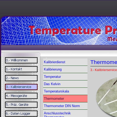
Thermome
Kalibrierdienst
Kalibrierung
3.- Kalibrierservice
Temperatur
Das Kelvin
Temperaturskala
Thermometer
Thermometer DIN Norm
Anschlusstechnik