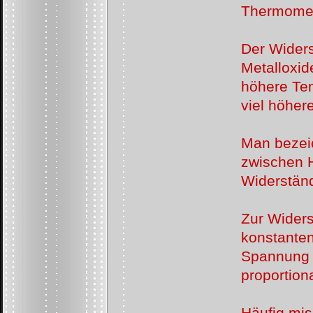
Thermomete
Der Widers
Metalloxid
höhere Tem
viel höher
Man bezeic
zwischen H
Widerständ
Zur Wider
konstanten
Spannung i
proportion
Häufig mis