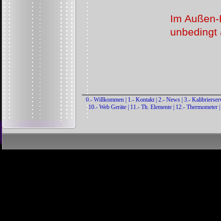
Im Außen-
unbedingt 
0.- Willkommen
|
1.- Kontakt
|
2.- News
|
3.- Kalibrierser
10.- Web Geräte
|
11.- Th. Elemente
|
12.- Thermometer