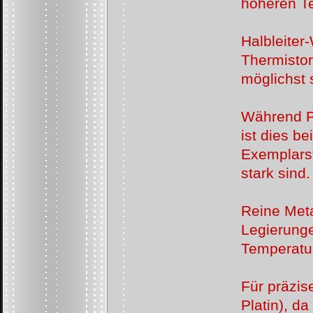
höheren T
Halbleiter-
Thermistor
möglichst s
Während Pl
ist dies be
Exemplarst
stark sind.
Reine Meta
Legierunge
Temperatur
Für präzi
Platin), d