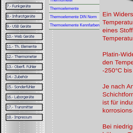
Thermometer
Thermoelemente
Ein Widers
Thermoelemente DIN Norm
Temperatu
Thermoelemente Kennfarben
eines Stof
Temperatur
Platin-
Wide
den Tempe
-
250°C bis
Je nach An
Schichtfor
ist für in
korrosions
Bei niedri