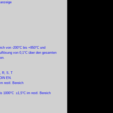
zanzeige
ich von -
200°C bis +850°C und
Auflösung von 0,1°C über den gesamten
on.
, R, S, T
DIN EN.
m restl. Bereich
is 1000°C ±1,5°C im restl. Bereich