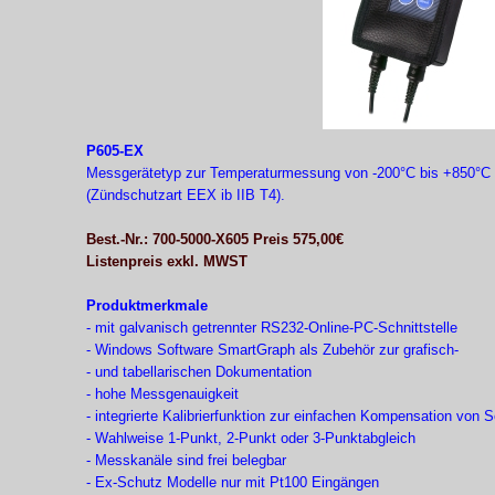
P605-
EX
Messgerätetyp zur Temperaturmessung von -
200°C bis +850°C 
(Zündschutzart EEX ib IIB T4).
Best.-
Nr.: 700-
5000-
X605 Preis 575,00€
Listenpreis exkl. MWST
Produktmerkmale
-
mit galvanisch getrennter RS232-
Online-
PC-
Schnittstelle
-
Windows Software SmartGraph als Zubehör zur grafisch-
-
und tabellarischen Dokumentation
-
hohe Messgenauigkeit
-
integrierte Kalibrierfunktion zur einfachen Kompensation von 
-
Wahlweise 1-
Punkt, 2-
Punkt oder 3-
Punktabgleich
-
Messkanäle sind frei belegbar
-
Ex-
Schutz Modelle nur mit Pt100 Eingängen