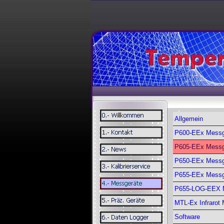
Allgemein
P600-EEx Messg
P605-EEx Messg
P650-EEx Messg
P655-EEx Messg
P655-LOG-EEX 
MTL-Ex Infrarot
Software