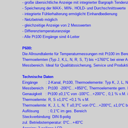
-
große übersichtliche Anzeige mit integrierter Bargraph Tenden
-
Speicherung der MAX-
, MIN-
, HOLD-
und Durchschnittswerte
-
integrierte Fühlerhalterung ermöglicht Einhandbedienung
-
Netzbetrieb möglich
-
gleichzeitige Anzeige von 2 Messwerten
-
Differenztemperaturanzeige
-
Alle Pt100 Eingänge sind 4-
Leiter
P600:
Die Allroundtalente für Temperaturmessungen mit Pt100 im Bere
Thermoelemten (Typ J, K,L, N, R, S, T) bis +1760°C bei einer 
Messbereich. Ideal für Qualitätssicherung, Service und Produkti
Technische Daten
Eingänge : 2-
Kanal, Pt100, Thermoelemente: Typ K, J, L, N
Messbereich : Pt100 -
200°C...+850°C, Thermoelemente gem. 
Genauigkeit : Pt100 ±0,1°C von -
100°C...+200°C , 0,1 % v.M. i
Thermoelemte: R, S ±1,0°C +0,1 % v.M.
Thermoelemte: K, J, L, N, T ±0,3°C von 0°C...+200°C, ±1,0°C b
Auflösung : 0,1°C im ges. Bereich
Steckverbindung: DIN 8-
polig
zul. Betriebstemperatur: 0°C...+40°C