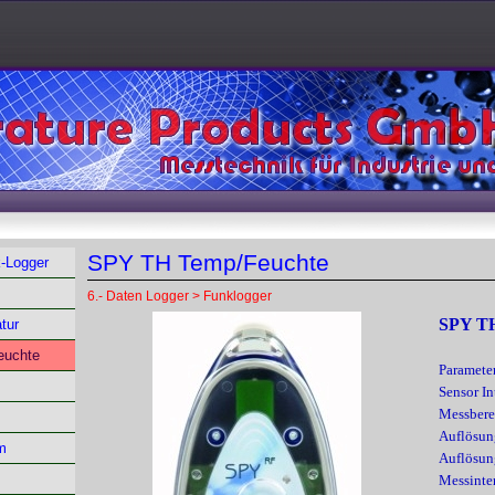
SPY TH Temp/Feuchte
-Logger
6.- Daten Logger > Funklogger
SPY T
tur
uchte
Paramete
Sensor In
Messbere
Auflösun
m
Auflösun
Messinter