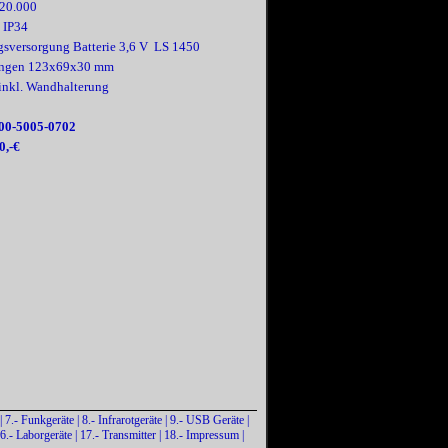
 20.000
 IP34
sversorgung Batterie 3,6 V LS 1450
ngen 123x69x30 mm
inkl. Wandhalterung
00-
5005-
0702
0,-
€
|
7.- Funkgeräte
|
8.- Infrarotgeräte
|
9.- USB Geräte
|
6.- Laborgeräte
|
17.- Transmitter
|
18.- Impressum
|