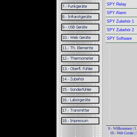
SPY Relay
SPY Alarm
SPY Zubehör 1
SPY Zubehör 2
SPY Software
0.- Willkommen
|
1
10.- Web Geräte
|