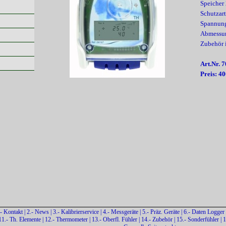
Speicher
Schutzart
Spannung
Abmessu
Zubehör 
Art.Nr. 7
Preis: 40
.- Kontakt
|
2.- News
|
3.- Kalibrierservice
|
4.- Messgeräte
|
5.- Präz. Geräte
|
6.- Daten Logger
11.- Th. Elemente
|
12.- Thermometer
|
13.- Oberfl. Fühler
|
14.- Zubehör
|
15.- Sonderfühler
|
1