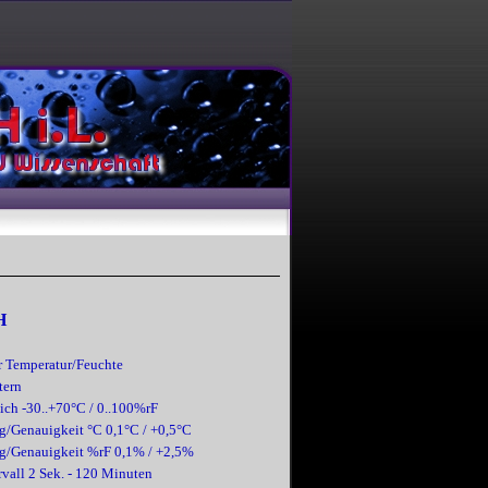
H
r Temperatur/Feuchte
tern
ich -
30..+70°C / 0..100%rF
g/Genauigkeit °C 0,1°C / +0,5°C
g/Genauigkeit %rF 0,1% / +2,5%
vall 2 Sek. -
120 Minuten