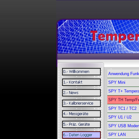
Anwendung Funk
SPY Mini
SPY T+ Tempera
SPY TH Temp/Fe
SPY TC1 / TC2
SPY U1 / U2
SPY USB Mode
SPY LAN