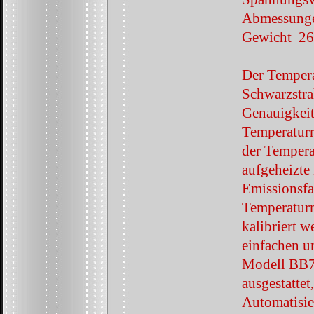
Abmessunge
Gewicht 26
Der Tempera
Schwarzstra
Genauigkeit
Temperaturr
der Tempera
aufgeheizte 
Emissionsfa
Temperaturm
kalibriert 
einfachen u
Modell BB70
ausgestatte
Automatisie