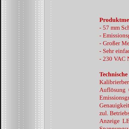
Produktme
-
57 mm Schw
-
Emissions
-
Großer Me
-
Sehr einfa
-
230 VAC N
Technische
Kalibrierbe
Auflösung 
Emissionsg
Genauigkei
zul. Betrie
Anzeige L
Spannungs